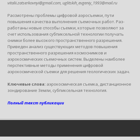
vitalii.zatserkovnyi@gmail.com, uglitskih_evgeniy_1993@mail.ru
Рассмотрены проблемы цифровой аэросъемки, пути
повышения качества выполнения съемочных работ. Раз­
работаны новые способы съемки, которые позволяют за
счет использования cубпиксельной технологии получать
снимки более высокого пространственного разрешения.
Приведен анализ существующих методов повышения
пространственного разрешения космоснимков и
аэрокосмических съемочных систем. Выделены наиболее
пер­спективные методы применения цифровой
аэрокосмической съемки для решения геологических задач.
Ключевые слова:
аэрокосмическая съемка, дистанционное
зондирование Земли, субпиксельная технология.
Полный текст публикации