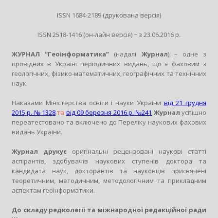
ISSN 1684-2189 (друкована версія)
ISSN 2518-1416 (он-лайн версія) − з 23.06.2016 р.
ЖУРНАЛ “Геоінформатика”
(надалі
Журнал
) – одне з
провідних в Україні періодичних видань, що є фаховим з
геологічних, фізико-математичних, географічних та технічних
наук.
Наказами
Міністерства освіти і науки України
від 21
грудня
2015 р. № 1328
та
від 09 березня 2016 р. №241
Журнал
успішно
переатестовано та включено до Переліку наукових фахових
видань України.
Журнал друкує
оригінальні рецензовані наукові статті
аспірантів, здобувачів наукових ступенів доктора та
кандидата наук, докторантів та науковців присвячені
теоретичним, методичним, методологічним та прикладним
аспектам геоінформатики.
До складу редколегії та міжнародної редакційної ради