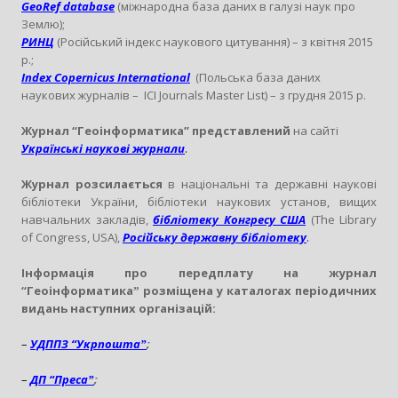
GeoRef database
(міжнародна база даних в галузі наук про
Землю);
РИНЦ
(Російський індекс наукового цитування) – з квітня 2015
р.;
Index Copernicus International
(Польська база даних
наукових журналів – ICI Journals Master List) – з грудня 2015 р.
Журнал “Геоінформатика” представлений
на сайті
Українські наукові журнали
.
Журнал розсилається
в національні та державні наукові
бібліотеки України, бібліотеки наукових установ, вищих
навчальних закладів,
бібліотеку Конгресу США
(The Library
of Congress, USA),
Російську державну бібліотеку
.
Інформація про передплату на журнал
“Геоінформатикаˮ розміщена у
каталогах періодичних
видань
наступних організацій
:
–
УДППЗ
“
Укрпошта
ˮ
;
–
ДП
“
Преса
ˮ
;