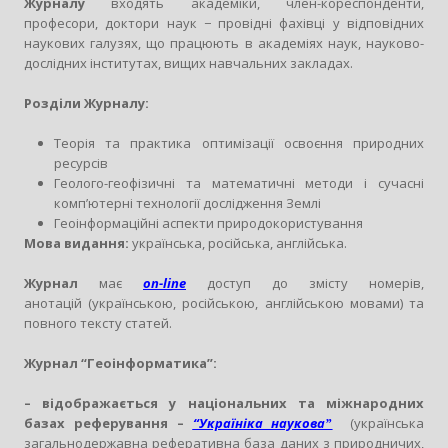
Журналу
входять академіки, член-кореспонденти,
професори, доктори наук − провідні фахівці у відповідних
наукових галузях, що працюють в академіях наук, науково-
дослідних інститутах, вищих навчальних закладах.
Розділи
Журналу:
Теорія та практика оптимізації освоєння природних
ресурсів
Геолого-геофізичні та математичні методи і сучасні
комп’ютерні технології дослідження Землі
Геоінформаційні аспекти природокористування
Мова видання:
українська, російська, англійська.
Журнал
має
on-line
доступ до змісту номерів,
анотацій (українською, російською, англійською мовами) та
повного тексту статей.
Журнал “Геоінформатика”:
– відображається у національних та міжнародних
базах реферування –
“Україніка науковаˮ
(українська
загальнодержавна реферативна база даних з природничих,