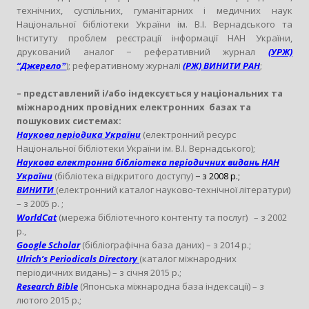
технічних, суспільних, гуманітарних і медичних наук
Національної бібліотеки України ім. В.І. Вернадського та
Інституту проблем реєстрації інформації НАН України,
друкований аналог − реферативний журнал
(УРЖ)
“Джерелоˮ
); реферативному журналі
(РЖ) ВИНИТИ РАН
;
– представлений і/або індексується у національних та
міжнародних провідних електронних базах та
пошукових системах:
Наукова періодика України
(електронний ресурс
Національної бібліотеки України ім. В.І. Вернадського);
Наукова електронна бібліотека періодичних видань НАН
України
(
бібліотека
відкритого доступу
)
−
з 2008 р.;
ВИНИТИ
(електронний каталог науково-технічної літератури)
– з 2005 р. ;
WorldCat
(мережа бібліотечного контенту та послуг) – з 2002
р.,
Google Scholar
(бібліографічна база даних) – з 2014 р.;
Ulrich’s Periodicals Directory
(каталог міжнародних
періодичних видань) – з січня 2015 р.;
Research Bible
(Японська міжнародна база індексації) – з
лютого 2015 р.;