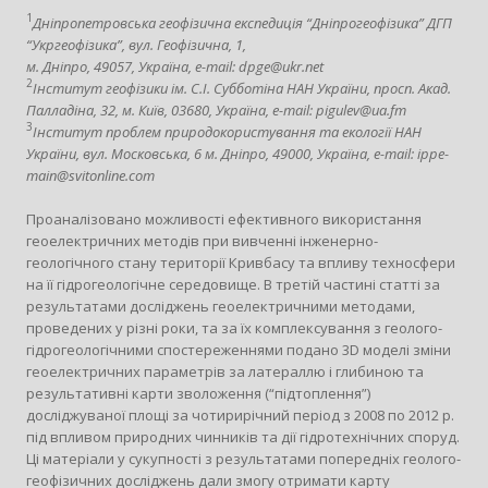
1
Дніпропетровська геофізична експедиція “Дніпрогеофізика” ДГП
“Укргеофізика”, вул. Геофізична, 1,
м. Дніпро, 49057, Україна, e-mail: dpge@ukr.net
2
Інститут геофізики ім. С.І. Субботіна НАН України, просп. Акад.
Палладіна, 32, м. Київ, 03680, Україна, e-mail: pigulev@ua.fm
3
Інститут проблем природокористування та екології НАН
України, вул. Московська, 6 м. Дніпро, 49000, Україна, e-mail: ippe-
main@svitonline.com
Проаналізовано можливості ефективного використання
геоелектричних методів при вивченні інженерно-
геологічного стану території Кривбасу та впливу техносфери
на її гідрогеологічне середовище. В третій частині статті за
результатами досліджень геоелектричними методами,
проведених у різні роки, та за їх комплексування з геолого-
гідрогеологічними спостереженнями подано 3D моделі зміни
геоелектричних параметрів за латераллю і глибиною та
результативні карти зволоження (“підтоплення”)
досліджуваної площі за чотирирічний період з 2008 по 2012 р.
під впливом природних чинників та дії гідротехнічних споруд.
Ці матеріали у сукупності з результатами попередніх геолого-
геофізичних досліджень дали змогу отримати карту